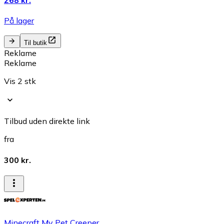
268 kr.
På lager
Til butik
Reklame
Reklame
Vis 2 stk
Tilbud uden direkte link
fra
300 kr.
Minecraft My Pet Creeper