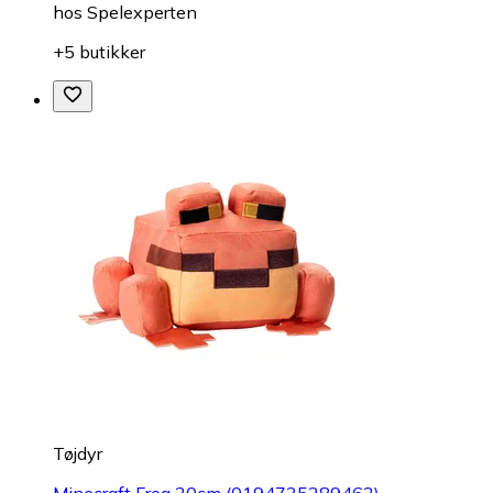
hos
Spelexperten
+5 butikker
Tøjdyr
Minecraft Frog 20cm (0194735289462)