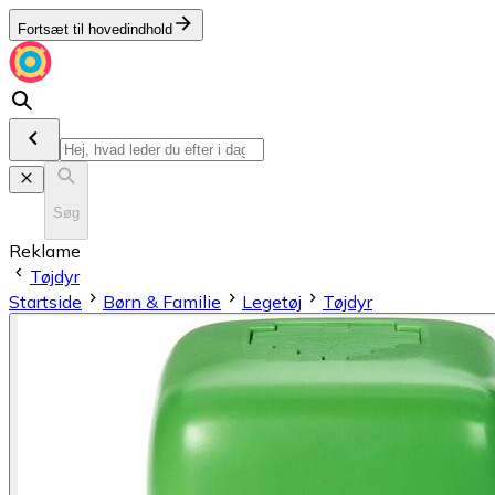
Fortsæt til hovedindhold
Søg
Reklame
Tøjdyr
Startside
Børn & Familie
Legetøj
Tøjdyr