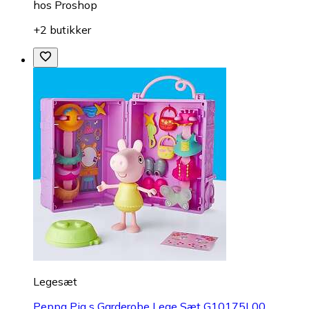
hos
Proshop
+2 butikker
Legesæt
Peppa Pig s Garderobe Lege Sæt G10175L00