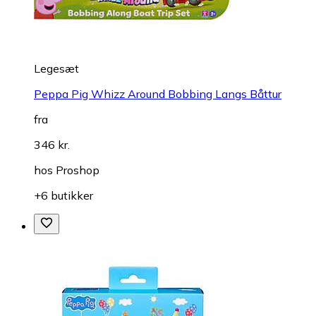
Legesæt
Peppa Pig Whizz Around Bobbing Langs Båttur
fra
346 kr.
hos
Proshop
+6 butikker