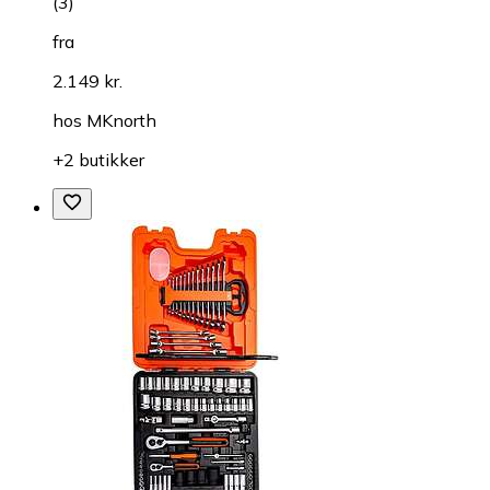
(
3
)
fra
2.149 kr.
hos
MKnorth
+2 butikker