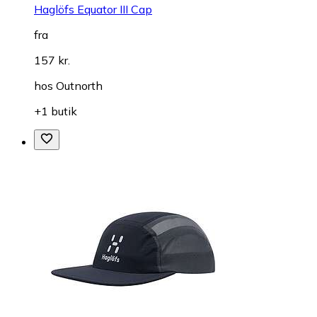
Haglöfs Equator III Cap
fra
157 kr.
hos
Outnorth
+1 butik