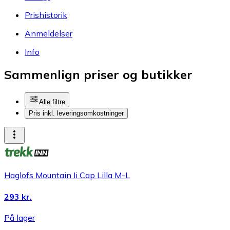
Prishistorik
Anmeldelser
Info
Sammenlign priser og butikker
Alle filtre
Pris inkl. leveringsomkostninger
Haglofs Mountain Ii Cap Lilla M-L
293 kr.
På lager