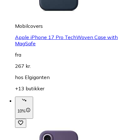
Mobilcovers
Apple iPhone 17 Pro TechWoven Case with
MagSafe
fra
267 kr.
hos
Elgiganten
+13 butikker
10%