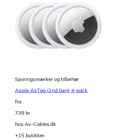
Sporingsmærker og tilbehør
Apple AirTag (2nd Gen) 4-pack
fra
739 kr.
hos
Av-Cables.dk
+15 butikker