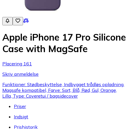
Apple iPhone 17 Pro Silicone
Case with MagSafe
Placering 161
Skriv anmeldelse
Funktioner: Stødbeskyttelse, Indbygget trådløs opladning,
Magsafe kompatibel, Farve: Sort, Blå, Rød, Gul, Orange,
Lilla, Type: Coveretui / bagsidecover
Priser
Indsigt
Prishistorik