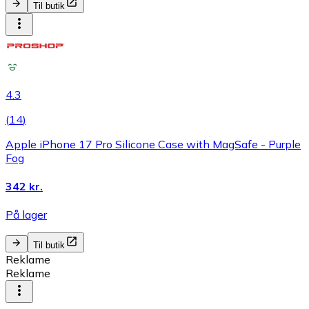
Til butik
4.3
(
14
)
Apple iPhone 17 Pro Silicone Case with MagSafe - Purple
Fog
342 kr.
På lager
Til butik
Reklame
Reklame