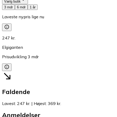
Vælg butik
3 mdr
6 mdr
1 år
Laveste nypris lige nu
247 kr.
Elgiganten
Prisudvikling
3
mdr
Faldende
Lavest
:
247 kr.
|
Højest
:
369 kr.
Anmeldelser