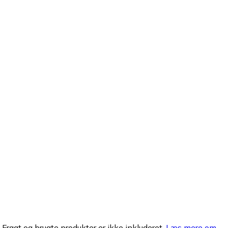
. Fragt og brugte produkter er ikke inkluderet.
Læs mere om