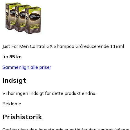
Just For Men Control GX Shampoo Gråreducerende 118ml
fra
85 kr.
Sammenlign alle priser
Indsigt
Vi har ingen indsigt for dette produkt endnu.
Reklame
Prishistorik
Grafen viser den laveste pris over tid for den variant (såsom f