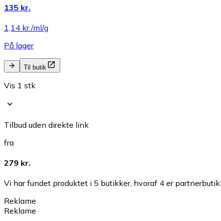
135 kr.
1,14 kr./ml/g
På lager
Til butik
Vis 1 stk
Tilbud uden direkte link
fra
279 kr.
Vi har fundet produktet i 5 butikker, hvoraf 4 er partnerbutik
Reklame
Reklame