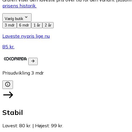
prisens historik.
Vælg butik
3 mdr
6 mdr
1 år
2 år
Laveste nypris lige nu
85 kr.
Prisudvikling
3
mdr
Stabil
Lavest
:
80 kr.
|
Højest
:
99 kr.