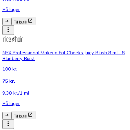
På lager
Til butik
NYX Professional Makeup Fat Cheeks Juicy Blush 8 ml - 8
Blueberry Burst
100 kr.
75 kr.
9,38 kr./1 ml
På lager
Til butik