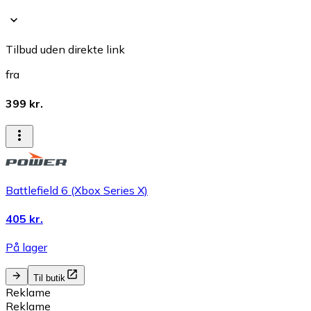
Tilbud uden direkte link
fra
399 kr.
Battlefield 6 (Xbox Series X)
405 kr.
På lager
Til butik
Reklame
Reklame