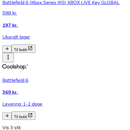
Battlefield 6 (Xbox Series X|S) XBOX LIVE Key GLOBAL
598 kr.
197 kr.
Ukendt lager
Til butik
Battlefield 6
369 kr.
Levering: 1-2 dage
Til butik
Vis 3 stk