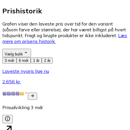
Prishistorik
Grafen viser den laveste pris over tid for den variant
(såsom farve eller størrelse), der har været billigst på hvert
tidspunkt. Fragt og brugte produkter er ikke inkluderet.
Læs
mere om prisens historik.
Vælg butik
3 mdr
6 mdr
1 år
2 år
Laveste nypris lige nu
2.656 kr.
Prisudvikling
3
mdr