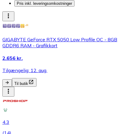
Pris inkl. leveringsomkostninger
GIGABYTE GeForce RTX 5050 Low Profile OC - 8GB
GDDR6 RAM - Grafikkort
2.656 kr.
Tilgængelig: 12. aug.
Til butik
4.3
(
14
)