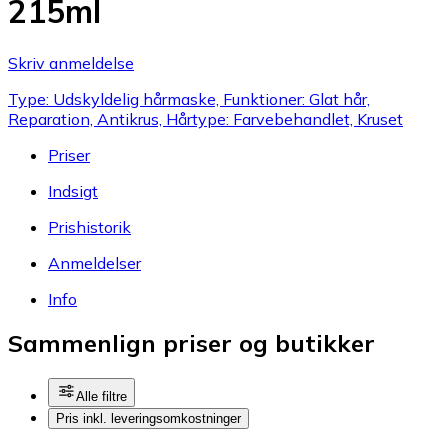
215ml
Skriv anmeldelse
Type: Udskyldelig hårmaske, Funktioner: Glat hår,
Reparation, Antikrus, Hårtype: Farvebehandlet, Kruset
Priser
Indsigt
Prishistorik
Anmeldelser
Info
Sammenlign priser og butikker
Alle filtre
Pris inkl. leveringsomkostninger