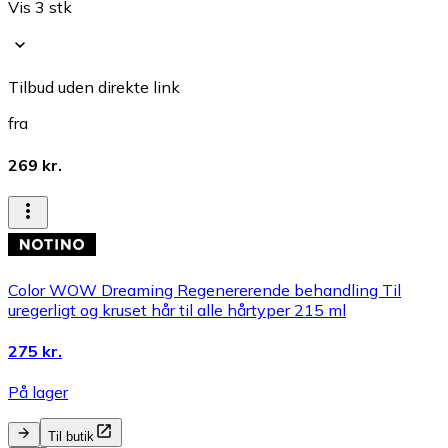
Vis 3 stk
Tilbud uden direkte link
fra
269 kr.
Color WOW Dreaming Regenererende behandling Til
uregerligt og kruset hår til alle hårtyper 215 ml
275 kr.
På lager
Til butik