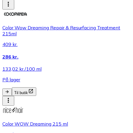
Color Wow Dreaming Repair & Resurfacing Treatment
215ml
409 kr.
286 kr.
133,02 kr./100 ml
På lager
Til butik
Color WOW Dreaming 215 ml