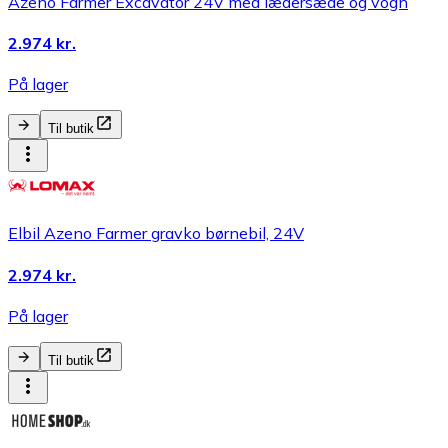
Azeno Farmer Excavator 24V med lædersæde og vogn
2.974 kr.
På lager
Til butik
Elbil Azeno Farmer gravko børnebil, 24V
2.974 kr.
På lager
Til butik