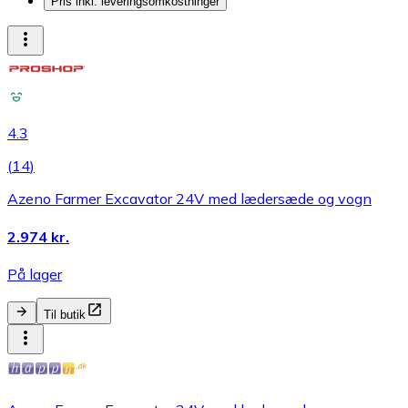
Pris inkl. leveringsomkostninger
4.3
(
14
)
Azeno Farmer Excavator 24V med lædersæde og vogn
2.974 kr.
På lager
Til butik