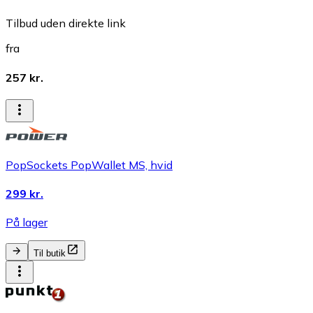
Tilbud uden direkte link
fra
257 kr.
PopSockets PopWallet MS, hvid
299 kr.
På lager
Til butik