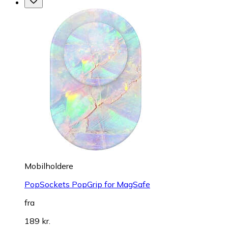
Mobilholdere
PopSockets PopGrip for MagSafe
fra
189 kr.