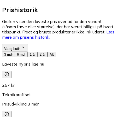
Prishistorik
Grafen viser den laveste pris over tid for den variant
(såsom farve eller størrelse), der har været billigst på hvert
tidspunkt. Fragt og brugte produkter er ikke inkluderet.
Læs
mere om prisens historik.
Vælg butik
3 mdr
6 mdr
1 år
2 år
Alt
Laveste nypris lige nu
257 kr.
Teknikproffset
Prisudvikling
3
mdr