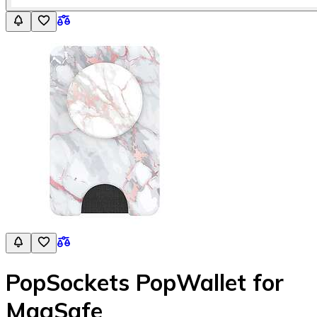
PopSockets PopWallet for
MagSafe