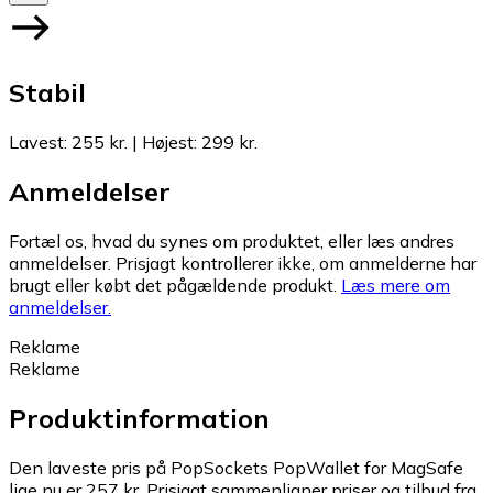
Stabil
Lavest
:
255 kr.
|
Højest
:
299 kr.
Anmeldelser
Fortæl os, hvad du synes om produktet, eller læs andres
anmeldelser. Prisjagt kontrollerer ikke, om anmelderne har
brugt eller købt det pågældende produkt.
Læs mere om
anmeldelser.
Reklame
Reklame
Produktinformation
Den laveste pris på PopSockets PopWallet for MagSafe
lige nu er 257 kr.
Prisjagt sammenligner priser og tilbud fra