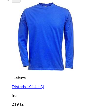
T-shirts
Fristads 1914 HSJ
fra
219 kr.