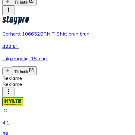
Til butik
Carhartt 106652BRN T-Shirt brun brun
322 kr.
Tilgængelig: 18. aug.
Til butik
Reklame
Reklame
4.1
(
8
)