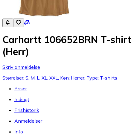
Carhartt 106652BRN T-shirt
(Herr)
Skriv anmeldelse
Størrelser: S, M, L, XL, XXL, Køn: Herrer, Type: T-shirts
Priser
Indsigt
Prishistorik
Anmeldelser
Info