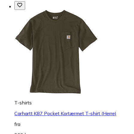
T-shirts
Carhartt K87 Pocket Kortærmet T-shirt (Herre)
fra