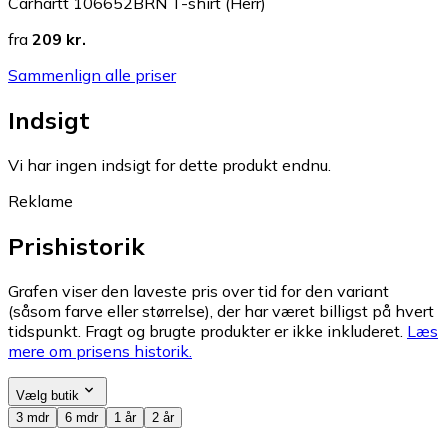
Carhartt 106652BRN T-shirt (Herr)
fra
209 kr.
Sammenlign alle priser
Indsigt
Vi har ingen indsigt for dette produkt endnu.
Reklame
Prishistorik
Grafen viser den laveste pris over tid for den variant
(såsom farve eller størrelse), der har været billigst på hvert
tidspunkt. Fragt og brugte produkter er ikke inkluderet.
Læs
mere om prisens historik.
Vælg butik
3 mdr
6 mdr
1 år
2 år