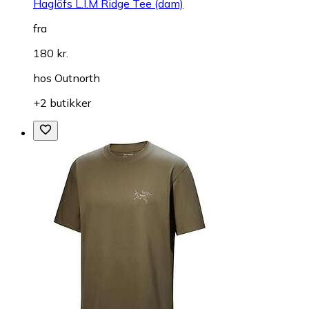
Haglöfs L.I.M Ridge Tee (dam)
fra
180 kr.
hos
Outnorth
+2 butikker