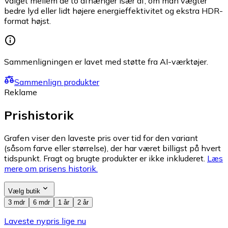
Valget mellem de to afhænger især af, om man vægter
bedre lyd eller lidt højere energieffektivitet og ekstra HDR-
format højst.
Sammenligningen er lavet med støtte fra AI-værktøjer.
Sammenlign produkter
Reklame
Prishistorik
Grafen viser den laveste pris over tid for den variant
(såsom farve eller størrelse), der har været billigst på hvert
tidspunkt. Fragt og brugte produkter er ikke inkluderet.
Læs
mere om prisens historik.
Vælg butik
3 mdr
6 mdr
1 år
2 år
Laveste nypris lige nu