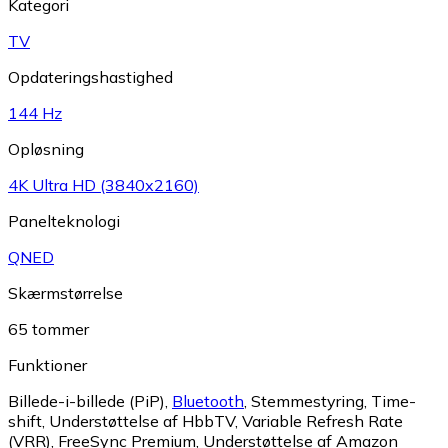
Kategori
TV
Opdateringshastighed
144 Hz
Opløsning
4K Ultra HD (3840x2160)
Panelteknologi
QNED
Skærmstørrelse
65 tommer
Funktioner
Billede-i-billede (PiP)
,
Bluetooth
,
Stemmestyring
,
Time-
shift
,
Understøttelse af HbbTV
,
Variable Refresh Rate
(VRR)
,
FreeSync Premium
,
Understøttelse af Amazon