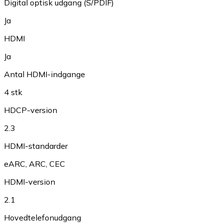
Digital optisk udgang (S/PDIF)
Ja
HDMI
Ja
Antal HDMI-indgange
4 stk
HDCP-version
2.3
HDMI-standarder
eARC
,
ARC
,
CEC
HDMI-version
2.1
Hovedtelefonudgang