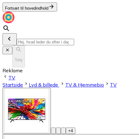
Fortsæt til hovedindhold
Søg
Reklame
TV
Startside
Lyd & billede
TV & Hjemmebio
TV
+
4