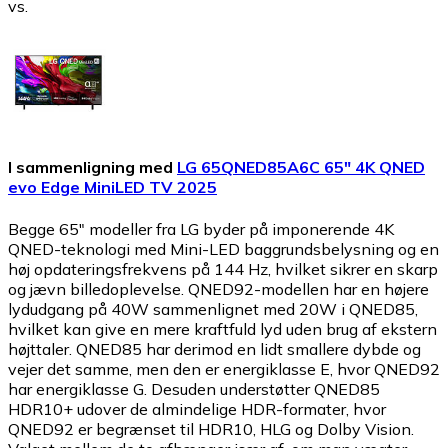
vs.
I sammenligning med
LG 65QNED85A6C 65" 4K QNED
evo Edge MiniLED TV 2025
Begge 65" modeller fra LG byder på imponerende 4K
QNED-teknologi med Mini-LED baggrundsbelysning og en
høj opdateringsfrekvens på 144 Hz, hvilket sikrer en skarp
og jævn billedoplevelse. QNED92-modellen har en højere
lydudgang på 40W sammenlignet med 20W i QNED85,
hvilket kan give en mere kraftfuld lyd uden brug af ekstern
højttaler. QNED85 har derimod en lidt smallere dybde og
vejer det samme, men den er energiklasse E, hvor QNED92
har energiklasse G. Desuden understøtter QNED85
HDR10+ udover de almindelige HDR-formater, hvor
QNED92 er begrænset til HDR10, HLG og Dolby Vision.