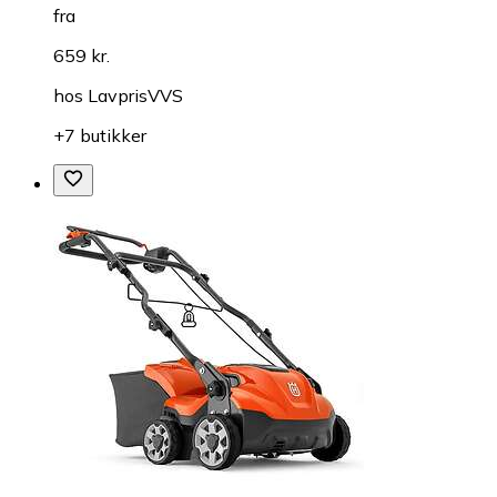
fra
659 kr.
hos
LavprisVVS
+7 butikker