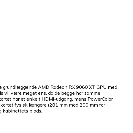
amme grundlæggende AMD Radeon RX 9060 XT GPU med
vis vil være meget ens, da de begge har samme
e-kortet har et enkelt HDMI-udgang, mens PowerColor
te-kortet fysisk længere (281 mm mod 200 mm for
g kabinettets plads.