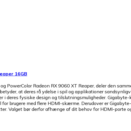
Reaper 16GB
OC og PowerColor Radeon RX 9060 XT Reaper, deler den s
yder, at deres rå ydelse i spil og applikationer sandsynlig
r i deres fysiske design og tilslutningsmuligheder. Gigabyt
del for brugere med flere HDMI-skærme. Derudover er Gigaby
etter. Valget bør derfor afhænge af dit behov for HDMI-porte o