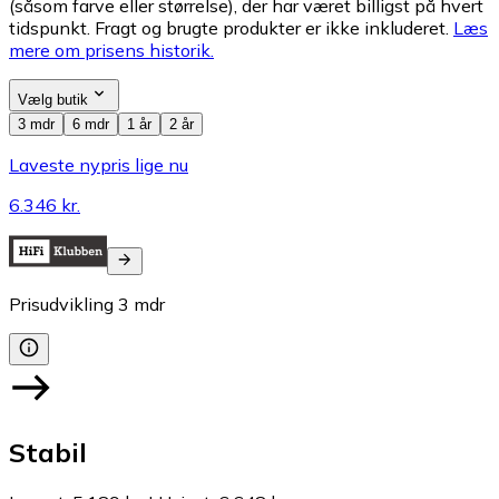
(såsom farve eller størrelse), der har været billigst på hvert
tidspunkt. Fragt og brugte produkter er ikke inkluderet.
Læs
mere om prisens historik.
Vælg butik
3 mdr
6 mdr
1 år
2 år
Laveste nypris lige nu
6.346 kr.
Prisudvikling
3
mdr
Stabil