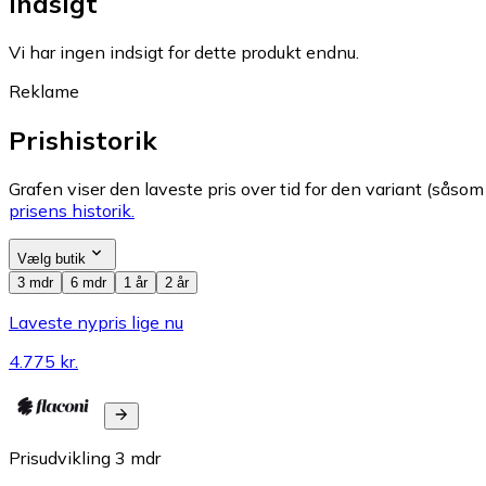
Indsigt
Vi har ingen indsigt for dette produkt endnu.
Reklame
Prishistorik
Grafen viser den laveste pris over tid for den variant (såsom f
prisens historik.
Vælg butik
3 mdr
6 mdr
1 år
2 år
Laveste nypris lige nu
4.775 kr.
Prisudvikling
3
mdr