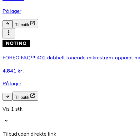
På lager
Til butik
FOREO FAQ™ 402 dobbelt tonende mikrostrøm-apparat med 
4.841 kr.
På lager
Til butik
Vis 1 stk
Tilbud uden direkte link