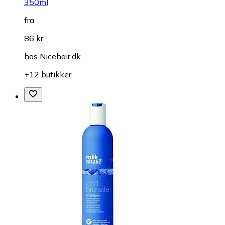
350ml
fra
86 kr.
hos
Nicehair.dk
+12 butikker