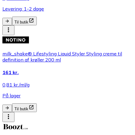
Levering: 1-2 dage
Til butik
milk_shake® Lifestyling Liquid Styler Styling creme til
definition af krøller 200 ml
161 kr.
0,81 kr./ml/g
På lager
Til butik