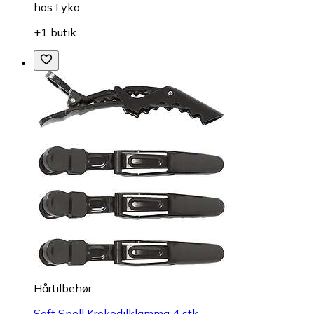
hos
Lyko
+1 butik
Hårtilbehør
Soft Spell Krokodilklämma 4 stk