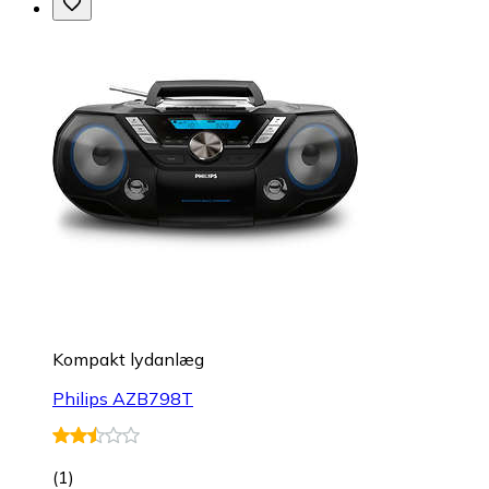
Kompakt lydanlæg
Philips AZB798T
(
1
)