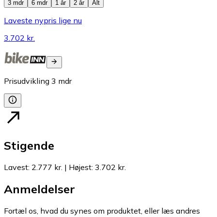
3 mdr
6 mdr
1 år
2 år
Alt
Laveste nypris lige nu
3.702 kr.
Prisudvikling
3
mdr
Stigende
Lavest
:
2.777 kr.
|
Højest
:
3.702 kr.
Anmeldelser
Fortæl os, hvad du synes om produktet, eller læs andres