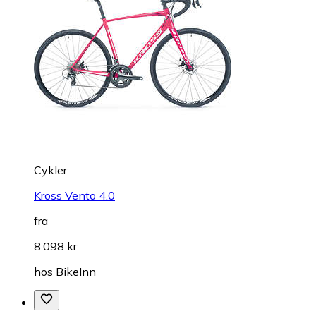
Cykler
Kross Vento 4.0
fra
8.098 kr.
hos
BikeInn