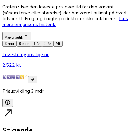
Grafen viser den laveste pris over tid for den variant
(såsom farve eller størrelse), der har været billigst på hvert
tidspunkt. Fragt og brugte produkter er ikke inkluderet.
Læs
mere om prisens historik.
Vælg butik
3 mdr
6 mdr
1 år
2 år
Alt
Laveste nypris lige nu
2.522 kr.
Prisudvikling
3
mdr
Stigende