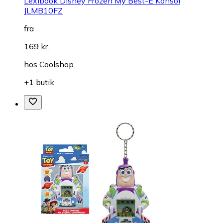
Lexibook Disney Frozen My Best-E Konsol
JLMB10FZ
fra
169 kr.
hos
Coolshop
+1 butik