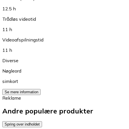
12.5 h
Trådløs videotid
11 h
Videoafspilningstid
11 h
Diverse
Nøgleord
simkort
Se mere information
Reklame
Andre populære produkter
Spring over indholdet