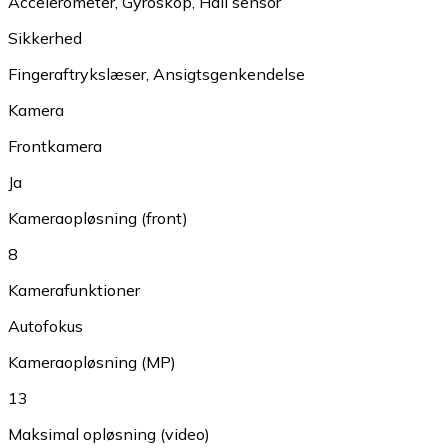
Accelerometer
,
Gyroskop
,
Hall sensor
Sikkerhed
Fingeraftrykslæser
,
Ansigtsgenkendelse
Kamera
Frontkamera
Ja
Kameraopløsning (front)
8
Kamerafunktioner
Autofokus
Kameraopløsning (MP)
13
Maksimal opløsning (video)