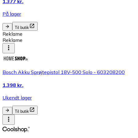
1.377 kr.
På lager
Til butik
Reklame
Reklame
Bosch Akku Sprøjtepistol 18V-500 Solo - 603208200
1.398 kr.
Ukendt lager
Til butik