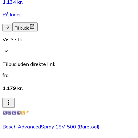
1.134 kr.
På lager
Til butik
Vis 3 stk
Tilbud uden direkte link
fra
1.179 kr.
Bosch AdvancedSpray 18V-500 (Baretool)