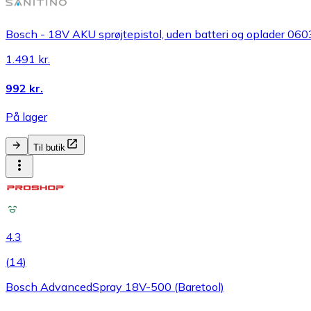
Bosch - 18V AKU sprøjtepistol, uden batteri og oplader 0
1.491 kr.
992 kr.
På lager
Til butik
4.3
(
14
)
Bosch AdvancedSpray 18V-500 (Baretool)