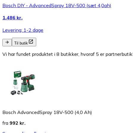
Bosch DIY - AdvancedSpray 18V-500 (sæt 4,0ah)
1.486 kr.
Levering: 1-2 dage
Til butik
Vi har fundet produktet i 8 butikker, hvoraf 5 er partnerbutik
Bosch AdvancedSpray 18V-500 (4,0 Ah)
fra
992 kr.