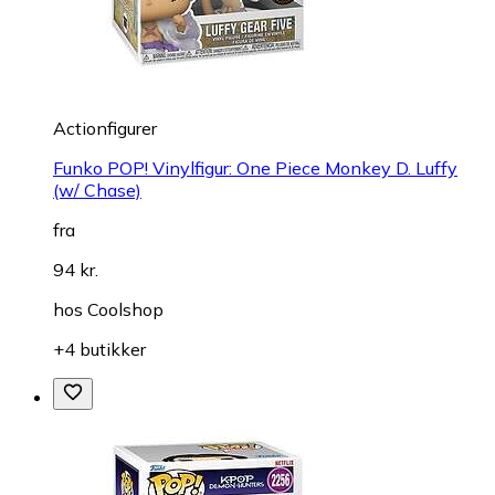
Actionfigurer
Funko POP! Vinylfigur: One Piece Monkey D. Luffy
(w/ Chase)
fra
94 kr.
hos
Coolshop
+4 butikker