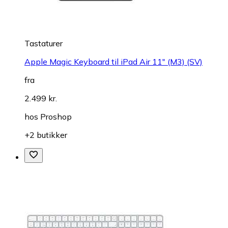
Tastaturer
Apple Magic Keyboard til iPad Air 11" (M3) (SV)
fra
2.499 kr.
hos
Proshop
+2 butikker