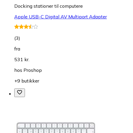
Docking stationer til computere
Apple USB-C Digital AV Multiport Adapter
(
3
)
fra
531 kr.
hos
Proshop
+9 butikker