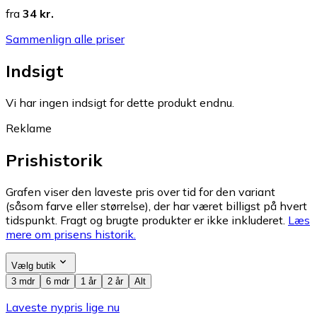
fra
34 kr.
Sammenlign alle priser
Indsigt
Vi har ingen indsigt for dette produkt endnu.
Reklame
Prishistorik
Grafen viser den laveste pris over tid for den variant
(såsom farve eller størrelse), der har været billigst på hvert
tidspunkt. Fragt og brugte produkter er ikke inkluderet.
Læs
mere om prisens historik.
Vælg butik
3 mdr
6 mdr
1 år
2 år
Alt
Laveste nypris lige nu