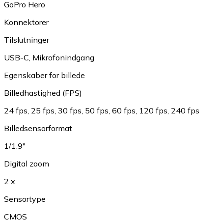
GoPro Hero
Konnektorer
Tilslutninger
USB-C
,
Mikrofonindgang
Egenskaber for billede
Billedhastighed (FPS)
24 fps
,
25 fps
,
30 fps
,
50 fps
,
60 fps
,
120 fps
,
240 fps
Billedsensorformat
1/1.9"
Digital zoom
2 x
Sensortype
CMOS