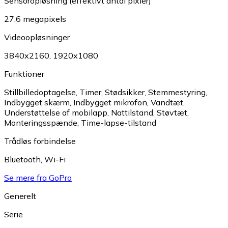
Sensoropløsning (effektivt antal pixler)
27.6 megapixels
Videoopløsninger
3840x2160
,
1920x1080
Funktioner
Stillbilledoptagelse
,
Timer
,
Stødsikker
,
Stemmestyring
,
Indbygget skærm
,
Indbygget mikrofon
,
Vandtæt
,
Understøttelse af mobilapp
,
Nattilstand
,
Støvtæt
,
Monteringsspænde
,
Time-lapse-tilstand
Trådløs forbindelse
Bluetooth
,
Wi-Fi
Se mere fra GoPro
Generelt
Serie