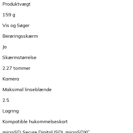
Produktvægt
159 g
Vis og Søger
Berøringsskærm
Ja
Skærmstørrelse
2.27 tommer
Kamera
Maksimal linseblænde
2.5
Lagring
Kompatible hukommelseskort
microSD
,
Secure Digital (SD)
,
microSDXC