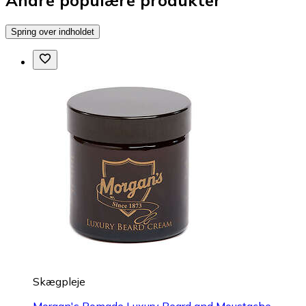
Spring over indholdet
Skægpleje
Morgan's Pomade Luxury Beard and Moustache