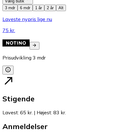
Vælg butik
3 mdr
6 mdr
1 år
2 år
Alt
Laveste nypris lige nu
75 kr.
Prisudvikling
3
mdr
Stigende
Lavest
:
65 kr.
|
Højest
:
83 kr.
Anmeldelser