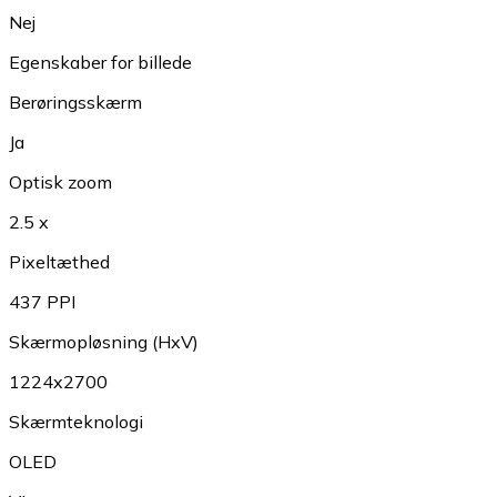
Nej
Egenskaber for billede
Berøringsskærm
Ja
Optisk zoom
2.5 x
Pixeltæthed
437 PPI
Skærmopløsning (HxV)
1224x2700
Skærmteknologi
OLED