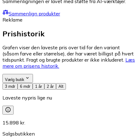
Sammenligningen er lavet med støtte fra AI-værktøjer.
Sammenlign produkter
Reklame
Prishistorik
Grafen viser den laveste pris over tid for den variant
(såsom farve eller størrelse), der har været billigst på hvert
tidspunkt. Fragt og brugte produkter er ikke inkluderet.
Læs
mere om prisens historik.
Vælg butik
3 mdr
6 mdr
1 år
2 år
Alt
Laveste nypris lige nu
15.898 kr.
Salgsbutikken