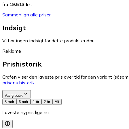
fra
19.513 kr.
Sammenlign alle priser
Indsigt
Vi har ingen indsigt for dette produkt endnu.
Reklame
Prishistorik
Grafen viser den laveste pris over tid for den variant (såsom f
prisens historik.
Vælg butik
3 mdr
6 mdr
1 år
2 år
Alt
Laveste nypris lige nu