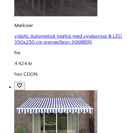
Markiser
vidaXL Automatisk markis med vindsensor & LED
350x250 cm orange/brun 3068895
fra
4.424 kr.
hos
CDON