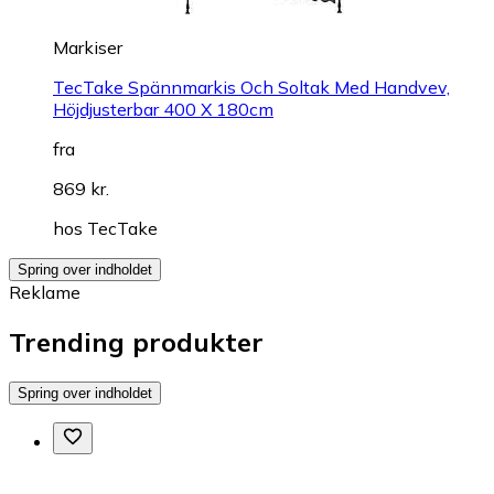
Markiser
TecTake Spännmarkis Och Soltak Med Handvev,
Höjdjusterbar 400 X 180cm
fra
869 kr.
hos
TecTake
Spring over indholdet
Reklame
Trending produkter
Spring over indholdet