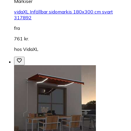
Markiser
vidaXL Infällbar sidomarkis 180x300 cm svart
317892
fra
761 kr.
hos
VidaXL