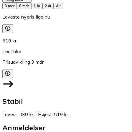
3 mdr
6 mdr
1 år
2 år
Alt
Laveste nypris lige nu
519 kr.
TecTake
Prisudvikling
3
mdr
Stabil
Lavest
:
439 kr.
|
Højest
:
519 kr.
Anmeldelser