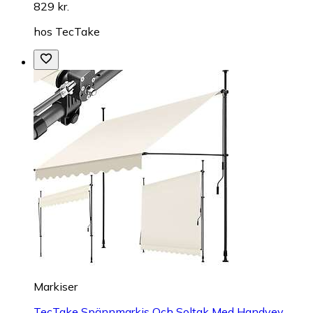
829 kr.
hos
TecTake
Markiser
TecTake Spännmarkis Och Soltak Med Handvev