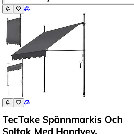
TecTake Spännmarkis Och
Soltak Med Handvev,