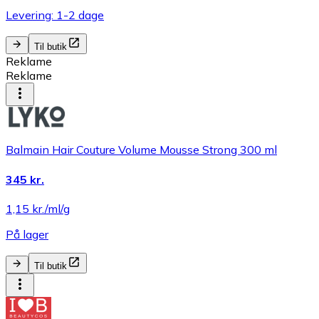
Levering: 1-2 dage
Til butik
Reklame
Reklame
Balmain Hair Couture Volume Mousse Strong 300 ml
345 kr.
1,15 kr./ml/g
På lager
Til butik