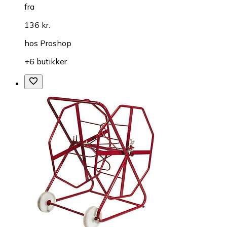
fra
136 kr.
hos
Proshop
+6 butikker