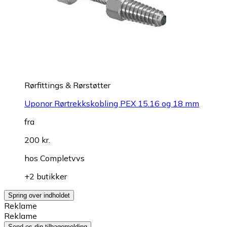
Rørfittings & Rørstøtter
Uponor Rørtrekkskobling PEX 15.16 og 18 mm
fra
200 kr.
hos
Completvvs
+2 butikker
Spring over indholdet
Reklame
Reklame
Send os din tilbagemelding