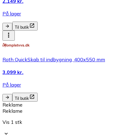
2.149 kr.
På lager
Til butik
Roth QuickSkab til indbygning, 400x550 mm
3.099 kr.
På lager
Til butik
Reklame
Reklame
Vis 1 stk