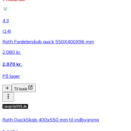
4.3
(
14
)
Roth Fordelerskab quick 550X400X96 mm
2.080 kr.
2.070 kr.
På lager
Til butik
Roth QuickSkab 400x550 mm til indbygning