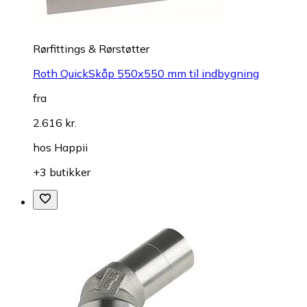
Rørfittings & Rørstøtter
Roth QuickSkåp 550x550 mm til indbygning
fra
2.616 kr.
hos
Happii
+3 butikker