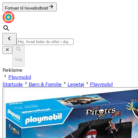
Fortsæt til hovedindhold
Søg
Reklame
Playmobil
Startside
Børn & Familie
Legetøj
Playmobil