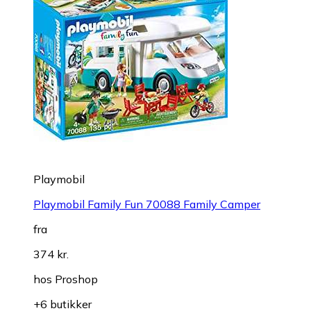
Playmobil
Playmobil Family Fun 70088 Family Camper
fra
374 kr.
hos
Proshop
+6 butikker