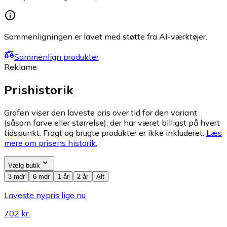
Sammenligningen er lavet med støtte fra AI-værktøjer.
Sammenlign produkter
Reklame
Prishistorik
Grafen viser den laveste pris over tid for den variant
(såsom farve eller størrelse), der har været billigst på hvert
tidspunkt. Fragt og brugte produkter er ikke inkluderet.
Læs
mere om prisens historik.
Vælg butik
3 mdr
6 mdr
1 år
2 år
Alt
Laveste nypris lige nu
702 kr.