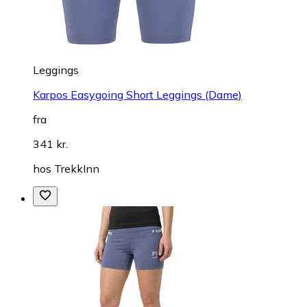
Leggings
Karpos Easygoing Short Leggings (Dame)
fra
341 kr.
hos
TrekkInn