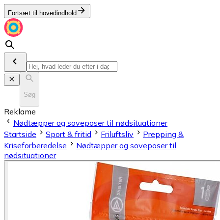
Fortsæt til hovedindhold
Søg
Reklame
Nødtæpper og soveposer til nødsituationer
Startside
Sport & fritid
Friluftsliv
Prepping &
Kriseforberedelse
Nødtæpper og soveposer til
nødsituationer