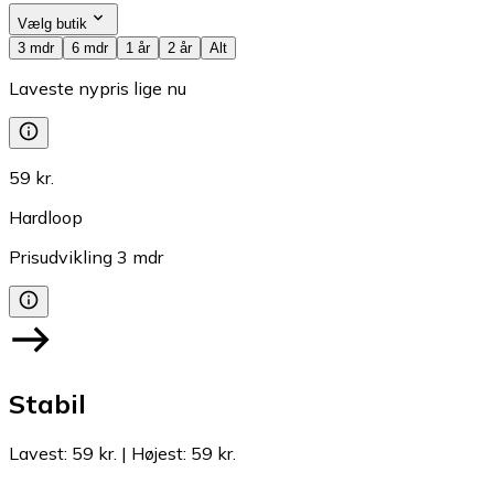
Vælg butik
3 mdr
6 mdr
1 år
2 år
Alt
Laveste nypris lige nu
59 kr.
Hardloop
Prisudvikling
3
mdr
Stabil
Lavest
:
59 kr.
|
Højest
:
59 kr.