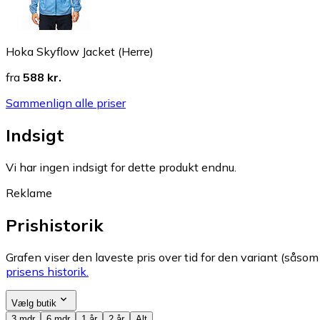
Hoka Skyflow Jacket (Herre)
fra
588 kr.
Sammenlign alle priser
Indsigt
Vi har ingen indsigt for dette produkt endnu.
Reklame
Prishistorik
Grafen viser den laveste pris over tid for den variant (såsom f
prisens historik.
Vælg butik
3 mdr
6 mdr
1 år
2 år
Alt