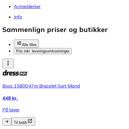
Anmeldelser
Info
Sammenlign priser og butikker
Alle filtre
Pris inkl. leveringsomkostninger
Boss 1580047m Bracelet Sort Mand
448 kr.
På lager
Til butik