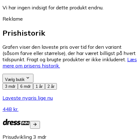
Vi har ingen indsigt for dette produkt endnu.
Reklame
Prishistorik
Grafen viser den laveste pris over tid for den variant
(såsom farve eller størrelse), der har været billigst på hvert
tidspunkt. Fragt og brugte produkter er ikke inkluderet.
Læs
mere om prisens historik.
Vælg butik
3 mdr
6 mdr
1 år
2 år
Laveste nypris lige nu
448 kr.
Prisudvikling
3
mdr