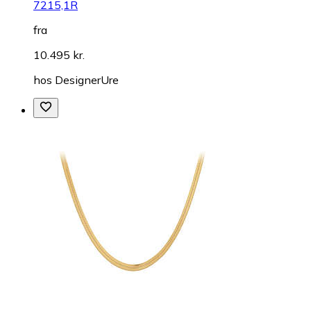
7215,1R
fra
10.495 kr.
hos
DesignerUre