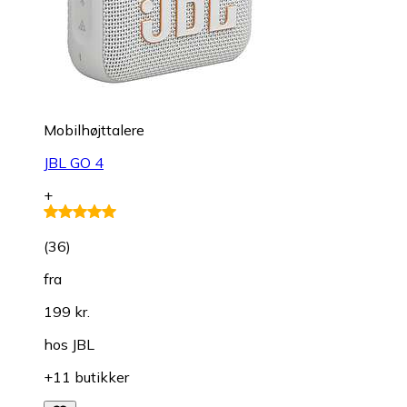
Mobilhøjttalere
JBL GO 4
+
(
36
)
fra
199 kr.
hos
JBL
+11 butikker