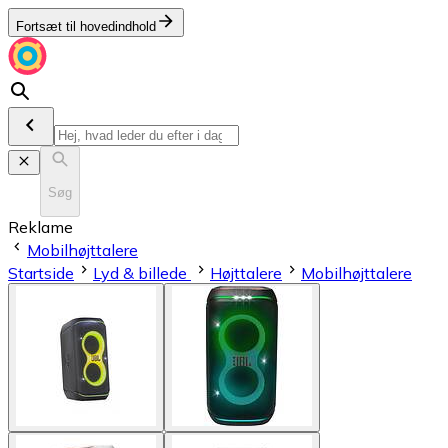
Fortsæt til hovedindhold
Søg
Reklame
Mobilhøjttalere
Startside
Lyd & billede
Højttalere
Mobilhøjttalere