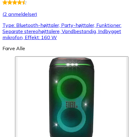
(
2 anmeldelser
)
Type: Bluetooth-højttaler, Party-højttaler, Funktioner:
Separate stereohøjttalere, Vandbestandig, Indbygget
mikrofon, Effekt: 160 W
Farve
Alle