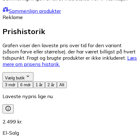
Sammenlign produkter
Reklame
Prishistorik
Grafen viser den laveste pris over tid for den variant
(såsom farve eller størrelse), der har været billigst på hvert
tidspunkt. Fragt og brugte produkter er ikke inkluderet.
Læs
mere om prisens historik.
Vælg butik
3 mdr
6 mdr
1 år
2 år
Alt
Laveste nypris lige nu
2.499 kr.
El-Salg