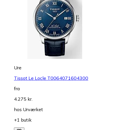
Ure
Tissot Le Locle T0064071604300
fra
4.275 kr.
hos
Urværket
+1 butik