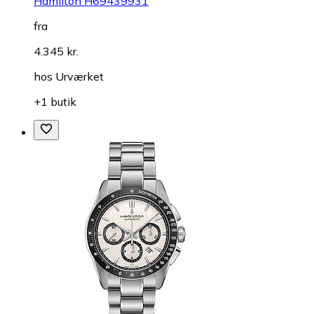
Hamilton H69439931
fra
4.345 kr.
hos
Urværket
+1 butik