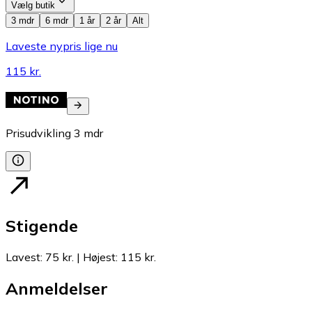
Vælg butik
3 mdr
6 mdr
1 år
2 år
Alt
Laveste nypris lige nu
115 kr.
Prisudvikling
3
mdr
Stigende
Lavest
:
75 kr.
|
Højest
:
115 kr.
Anmeldelser