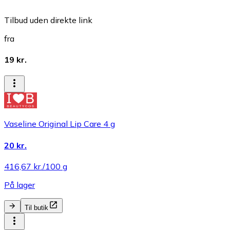
Tilbud uden direkte link
fra
19 kr.
Vaseline Original Lip Care 4 g
20 kr.
416,67 kr./100 g
På lager
Til butik