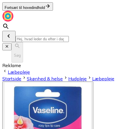
Fortsæt til hovedindhold
Søg
Reklame
Læbepleje
Startside
Skønhed & helse
Hudpleje
Læbepleje