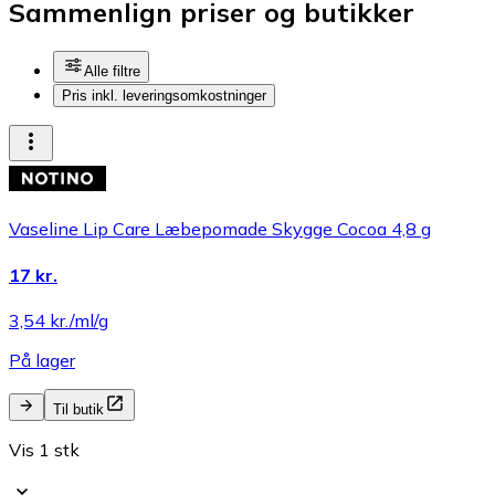
Sammenlign priser og butikker
Alle filtre
Pris inkl. leveringsomkostninger
Vaseline Lip Care Læbepomade Skygge Cocoa 4,8 g
17 kr.
3,54 kr./ml/g
På lager
Til butik
Vis 1 stk