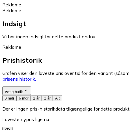
Reklame
Reklame
Indsigt
Vi har ingen indsigt for dette produkt endnu.
Reklame
Prishistorik
Grafen viser den laveste pris over tid for den variant (såsom f
prisens historik.
Vælg butik
3 mdr
6 mdr
1 år
2 år
Alt
Der er ingen pris-historikdata tilgængelige for dette produkt
Laveste nypris lige nu