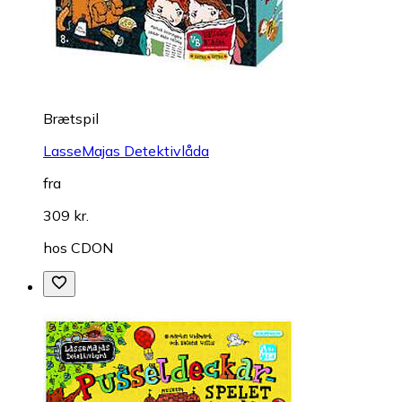
Brætspil
LasseMajas Detektivlåda
fra
309 kr.
hos
CDON