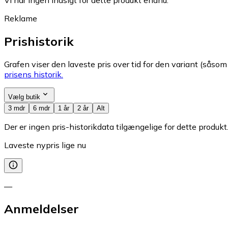
Reklame
Prishistorik
Grafen viser den laveste pris over tid for den variant (såsom f
prisens historik.
Vælg butik
3 mdr
6 mdr
1 år
2 år
Alt
Der er ingen pris-historikdata tilgængelige for dette produkt
Laveste nypris lige nu
—
Anmeldelser