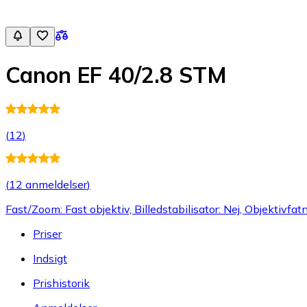
Canon EF 40/2.8 STM
(
12
)
(
12 anmeldelser
)
Fast/Zoom: Fast objektiv, Billedstabilisator: Nej, Objektivfa
Priser
Indsigt
Prishistorik