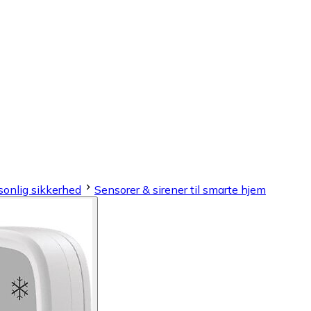
onlig sikkerhed
Sensorer & sirener til smarte hjem