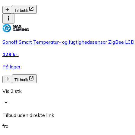
Til butik
Sonoff Smart Temperatur- og fugtighedssensor ZigBee LCD
129 kr.
På lager
Til butik
Vis 2 stk
Tilbud uden direkte link
fra