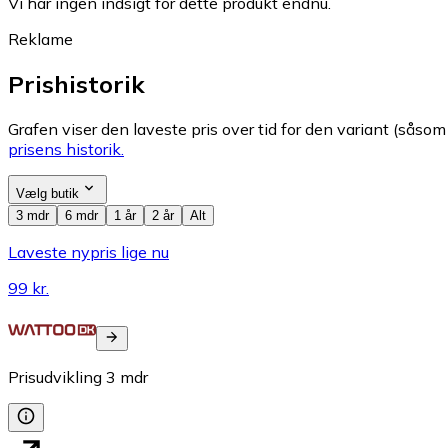
Vi har ingen indsigt for dette produkt endnu.
Reklame
Prishistorik
Grafen viser den laveste pris over tid for den variant (såsom f
prisens historik.
Vælg butik
3 mdr
6 mdr
1 år
2 år
Alt
Laveste nypris lige nu
99 kr.
Prisudvikling
3
mdr