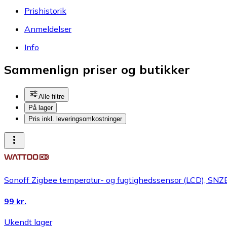
Prishistorik
Anmeldelser
Info
Sammenlign priser og butikker
Alle filtre
På lager
Pris inkl. leveringsomkostninger
Sonoff Zigbee temperatur- og fugtighedssensor (LCD), SN
99 kr.
Ukendt lager