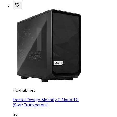
PC-kabinet
Fractal Design Meshify 2 Nano TG
(Sort/Transparent)
fra