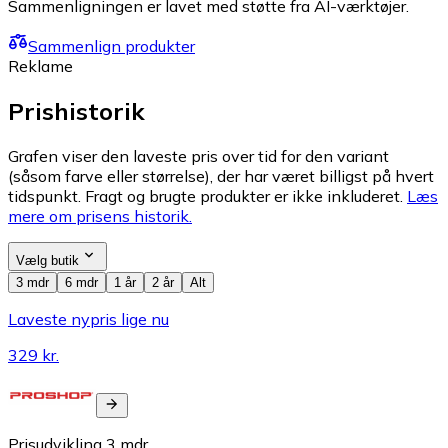
Sammenligningen er lavet med støtte fra AI-værktøjer.
Sammenlign produkter
Reklame
Prishistorik
Grafen viser den laveste pris over tid for den variant
(såsom farve eller størrelse), der har været billigst på hvert
tidspunkt. Fragt og brugte produkter er ikke inkluderet.
Læs
mere om prisens historik.
Vælg butik
3 mdr
6 mdr
1 år
2 år
Alt
Laveste nypris lige nu
329 kr.
Prisudvikling
3
mdr