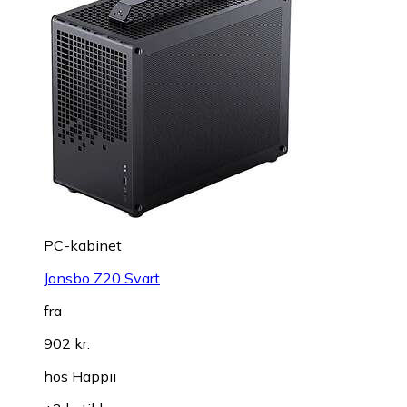
PC-kabinet
Jonsbo Z20 Svart
fra
902 kr.
hos
Happii