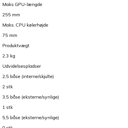
Maks GPU-længde
255 mm
Maks. CPU kølerhøjde
75 mm
Produktvægt
2.3 kg
Udvidelsespladser
2,5 båse (interne/skjulte)
2 stk
3,5 båse (eksterne/synlige)
1 stk
5,5 båse (eksterne/synlige)
0 stk