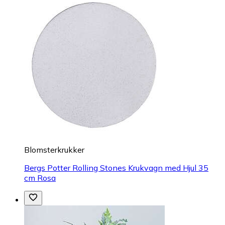
Blomsterkrukker
Bergs Potter Rolling Stones Krukvagn med Hjul 35
cm Rosa