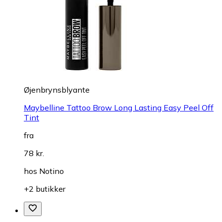
Øjenbrynsblyante
Maybelline Tattoo Brow Long Lasting Easy Peel Off
Tint
fra
78 kr.
hos
Notino
+2 butikker