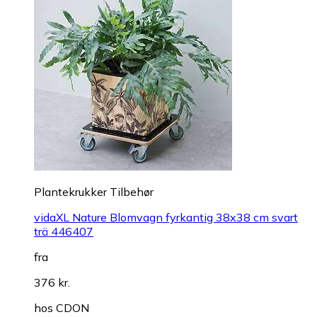
Plantekrukker Tilbehør
vidaXL Nature Blomvagn fyrkantig 38x38 cm svart
trä 446407
fra
376 kr.
hos
CDON