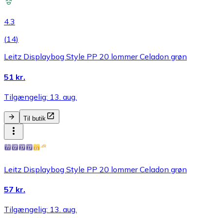
4.3
(
14
)
Leitz Displaybog Style PP 20 lommer Celadon grøn
51 kr.
Tilgængelig: 13. aug.
Til butik
Leitz Displaybog Style PP 20 lommer Celadon grøn
57 kr.
Tilgængelig: 13. aug.