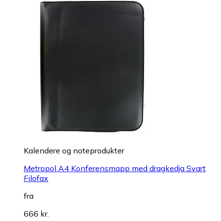
Kalendere og noteprodukter
Metropol A4 Konferensmapp med dragkedja Svart
Filofax
fra
666 kr.