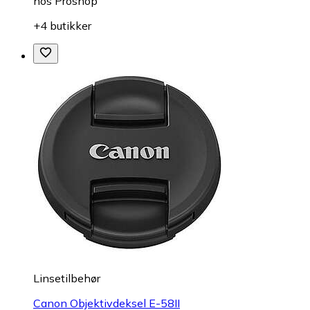
hos
Proshop
+4 butikker
Linsetilbehør
Canon Objektivdeksel E-58II