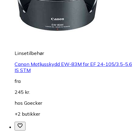
Linsetilbehør
Canon Motljusskydd EW-83M for EF 24-105/3.5-5.6
IS STM
fra
245 kr.
hos
Goecker
+2 butikker