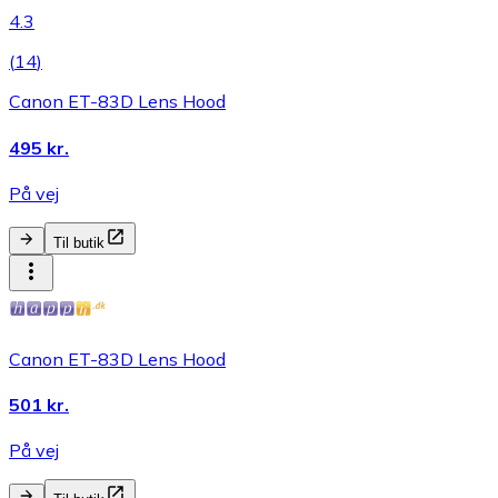
4.3
(
14
)
Canon ET-83D Lens Hood
495 kr.
På vej
Til butik
Canon ET-83D Lens Hood
501 kr.
På vej