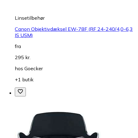
Linsetilbehør
Canon Objektivdæksel EW-78F (RF 24-240/4,0-6,3
IS USM)
fra
295 kr.
hos
Goecker
+1 butik