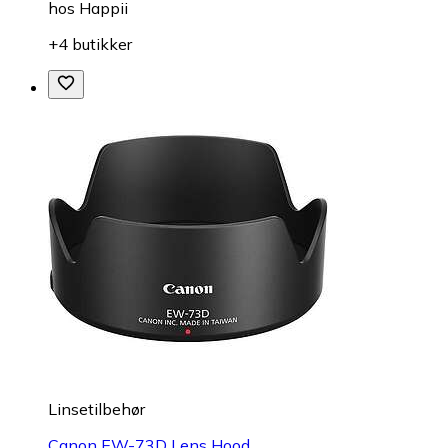
hos
Happii
+4 butikker
Linsetilbehør
Canon EW-73D Lens Hood