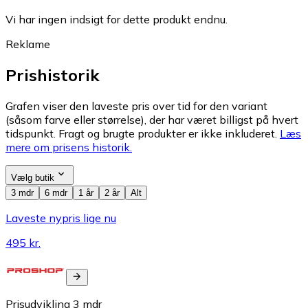
Vi har ingen indsigt for dette produkt endnu.
Reklame
Prishistorik
Grafen viser den laveste pris over tid for den variant
(såsom farve eller størrelse), der har været billigst på hvert
tidspunkt. Fragt og brugte produkter er ikke inkluderet.
Læs
mere om prisens historik.
Vælg butik
3 mdr
6 mdr
1 år
2 år
Alt
Laveste nypris lige nu
495 kr.
Prisudvikling
3
mdr